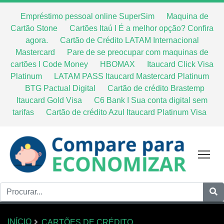
Empréstimo pessoal online SuperSim
Maquina de
Cartão Stone
Cartões Itaú I É a melhor opção? Confira
agora.
Cartão de Crédito LATAM Internacional
Mastercard
Pare de se preocupar com maquinas de
cartões I Code Money
HBOMAX
Itaucard Click Visa
Platinum
LATAM PASS Itaucard Mastercard Platinum
BTG Pactual Digital
Cartão de crédito Brastemp
Itaucard Gold Visa
C6 Bank I Sua conta digital sem
tarifas
Cartão de crédito Azul Itaucard Platinum Visa
Tog
INÍCIO
CARTÕES DE CRÉDITO