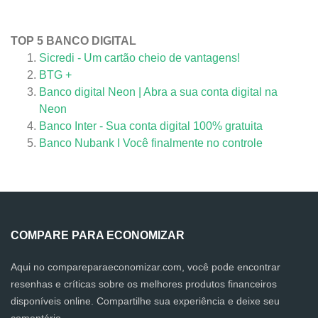
TOP 5 BANCO DIGITAL
Sicredi - Um cartão cheio de vantagens!
BTG +
Banco digital Neon | Abra a sua conta digital na
Neon
Banco Inter - Sua conta digital 100% gratuita
Banco Nubank I Você finalmente no controle
COMPARE PARA ECONOMIZAR
Aqui no compareparaeconomizar.com, você pode encontrar
resenhas e críticas sobre os melhores produtos financeiros
disponíveis online. Compartilhe sua experiência e deixe seu
comentário