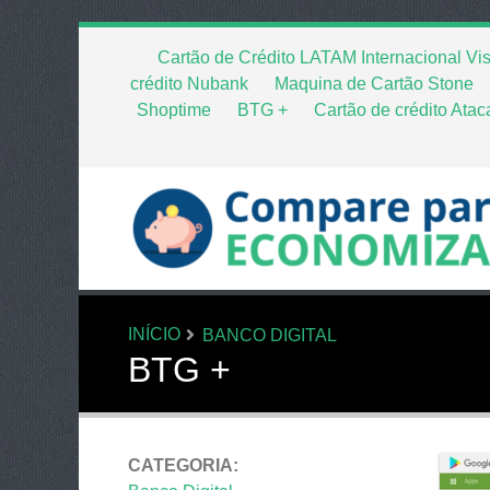
Cartão de Crédito LATAM Internacional Vi
crédito Nubank
Maquina de Cartão Stone
Shoptime
BTG +
Cartão de crédito Atac
INÍCIO
BANCO DIGITAL
BTG +
CATEGORIA: