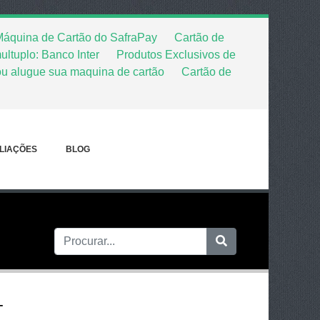
áquina de Cartão do SafraPay
Cartão de
ultuplo: Banco Inter
Produtos Exclusivos de
ou alugue sua maquina de cartão
Cartão de
LIAÇÕES
BLOG
+