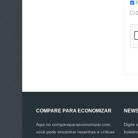
P
COMPARE PARA ECONOMIZAR
NEWS
Aqui no compareparaeconomizar.com,
Digite 
você pode encontrar resenhas e críticas
boletin