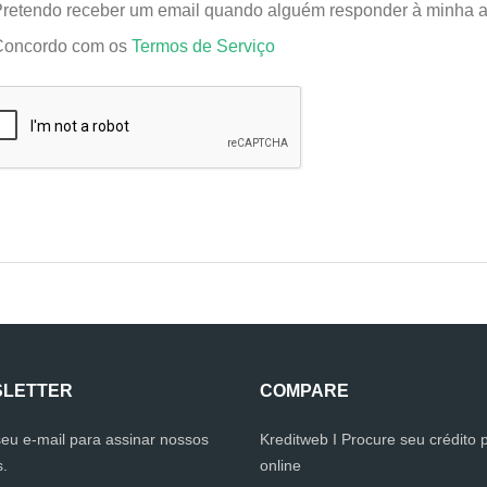
retendo receber um email quando alguém responder à minha a
Concordo com os
Termos de Serviço
LETTER
COMPARE
seu e-mail para assinar nossos
Kreditweb I Procure seu crédito 
s.
online