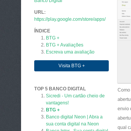
Banco Digital
URL:
https://play.google.com/store/apps/
ÍNDICE
BTG +
BTG +
Avaliações
Escreva uma avaliação
Visita BTG +
TOP 5 BANCO DIGITAL
Como s
Sicredi - Um cartão cheio de
abertu
vantagens!
envio 
BTG +
Banco digital Neon | Abra a
abertu
sua conta digital na Neon
qual c
Banco Inter - Sua conta digital