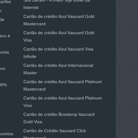
Sou Barato - A maior loja outlet da
arifas
Internet
o
Cartão de crédito Azul Itaucard Gold
 de
Mastercard
Cartão de crédito Azul Itaucard Gold
sco é
Visa
Cartão de crédito Azul Itaucard Visa
conta
Infinite
Cartão de crédito Azul Internacional
 no
Master
Cartão de crédito Azul Itaucard Platinum
100%
Mastercard
Cartão de crédito Azul Itaucard Platinum
Visa
Cartão de crédito Brastemp Itaucard
Gold Visa
Cartão de Crédito Itaucard Click
scontos