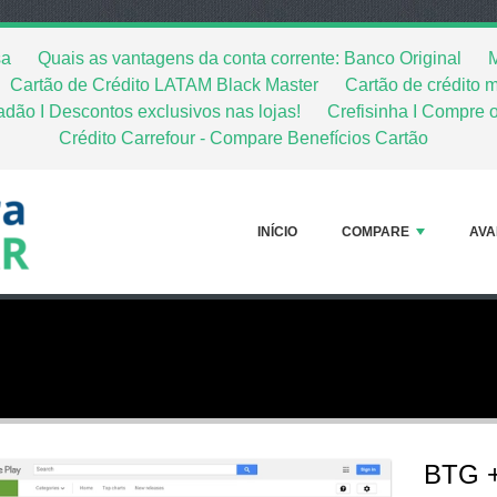
sa
Quais as vantagens da conta corrente: Banco Original
M
Cartão de Crédito LATAM Black Master
Cartão de crédito m
adão I Descontos exclusivos nas lojas!
Crefisinha I Compre 
Crédito Carrefour - Compare Benefícios Cartão
INÍCIO
COMPARE
AVA
BTG 