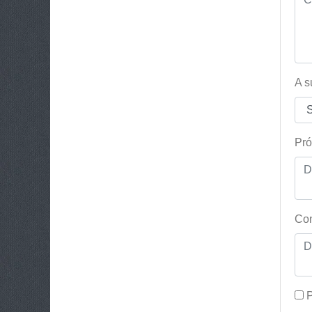
A s
Pró
Con
P