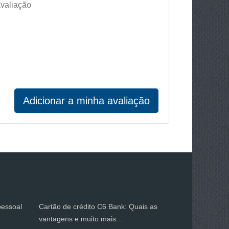
valiação
Adicionar a minha avaliação
pessoal
Cartão de crédito C6 Bank: Quais as
vantagens e muito mais...