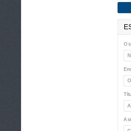
E
O 
End
Tít
A s