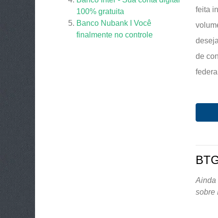
feita 
100% gratuita
Banco Nubank I Você
volume
finalmente no controle
deseja
de con
federa
BTG
Ainda 
sobre