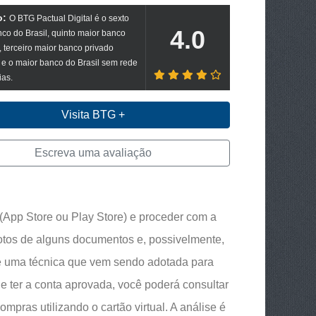
:
O BTG Pactual Digital é o sexto
4.0
co do Brasil, quinto maior banco
o, terceiro maior banco privado
o e o maior banco do Brasil sem rede
as.
Visita BTG +
Escreva uma avaliação
 (App Store ou Play Store) e proceder com a
 fotos de alguns documentos e, possivelmente,
 é uma técnica que vem sendo adotada para
de ter a conta aprovada, você poderá consultar
ompras utilizando o cartão virtual. A análise é